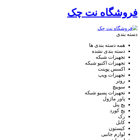
فروشگاه نت چک
دسته بندی
همه دسته بندی ها
دسته بندی نشده
تجهیزات شبکه
تجهیزات اکتیو شبکه
اکسس پوینت
تجهیزات ویپ
روتر
سوییچ
تجهیزات پسیو شبکه
پاور ماژول
پچ پنل
پچ کورد
رک
کابل
کیستون
لوازم جانبی