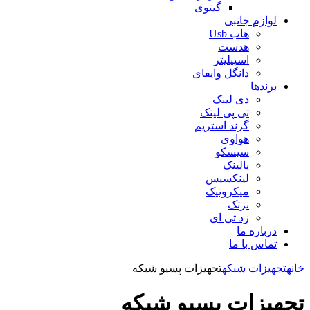
گیتوی
لوازم جانبی
هاب Usb
هدست
اسپیلیتر
دانگل وایفای
برندها
دی لینک
تی پی لینک
گرند استریم
هواوی
سیسکو
یالینک
لینکسیس
میکروتیک
نزتک
زد تی ای
درباره ما
تماس با ما
خانه
تجهیزات شبکه
تجهیزات پسیو شبکه
تجهیزات پسیو شبکه