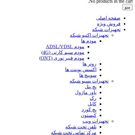
No products in the cart.
منو
صفحه اصلی
فروش ویژه
تجهیزات شبکه
تجهیزات اکتیو شبکه
مودم ها
مودم ADSL/VDSL
مودم سیم کارتی (4G)
مودم فیبر نوری (ONT)
روتر ها
اکسس پوینت ها
سوییچ ها
تجهیزات پسیو شبکه
پچ پنل
پاور ماژول
رک
کابل
پچ کورد
کیستون
تجهیزات ویپ
تلفن تحت شبکه
مرکز تماس تحت شبکه