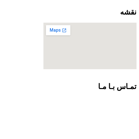
نقشه
تمـاس بـا مـا
09301726054
02188924102
info@net-check.ir
تهران ولیعصر بالاتر از چهارراه طالقانی مرکز کامپیوتر ایران.طبقه
اول واحد 151