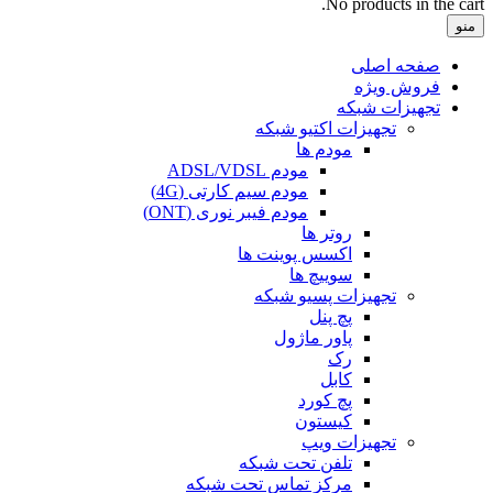
No products in the cart.
منو
صفحه اصلی
فروش ویژه
تجهیزات شبکه
تجهیزات اکتیو شبکه
مودم ها
مودم ADSL/VDSL
مودم سیم کارتی (4G)
مودم فیبر نوری (ONT)
روتر ها
اکسس پوینت ها
سوییچ ها
تجهیزات پسیو شبکه
پچ پنل
پاور ماژول
رک
کابل
پچ کورد
کیستون
تجهیزات ویپ
تلفن تحت شبکه
مرکز تماس تحت شبکه