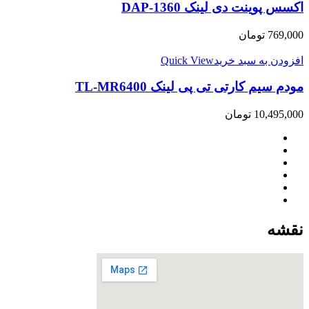
اکسس پوینت دی لینک DAP-1360
769,000
تومان
افزودن به سبد خرید
Quick View
مودم سیم کارتی تی پی لینک TL-MR6400
10,495,000
تومان
نقشه