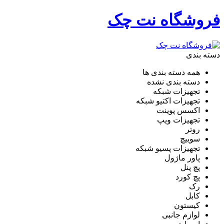
فروشگاه نت چک
دسته بندی
همه دسته بندی ها
دسته بندی نشده
تجهیزات شبکه
تجهیزات اکتیو شبکه
اکسس پوینت
تجهیزات ویپ
روتر
سوییچ
تجهیزات پسیو شبکه
پاور ماژول
پچ پنل
پچ کورد
رک
کابل
کیستون
لوازم جانبی