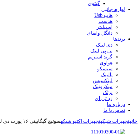
گیتوی
لوازم جانبی
هاب Usb
هدست
اسپیلیتر
دانگل وایفای
برندها
دی لینک
تی پی لینک
گرند استریم
هواوی
سیسکو
یالینک
لینکسیس
میکروتیک
نزتک
زد تی ای
درباره ما
تماس با ما
خانه
تجهیزات شبکه
تجهیزات اکتیو شبکه
سوئیچ گیگابیتی ۱۶ پورت دی لینک مدل DGS-F1016