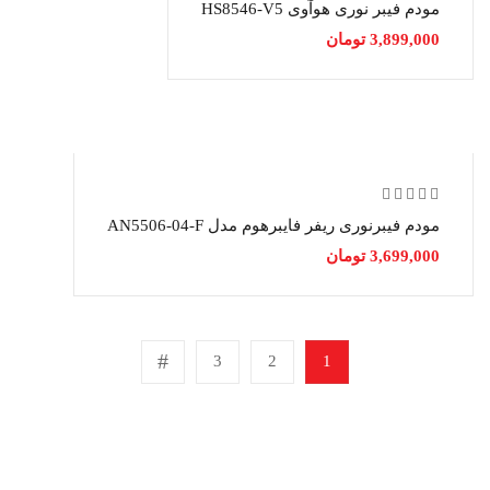
مودم فیبر نوری هوآوی HS8546-V5
3,899,000
تومان
مودم فیبرنوری ریفر فایبرهوم مدل AN5506-04-F
3,699,000
تومان
3
2
1