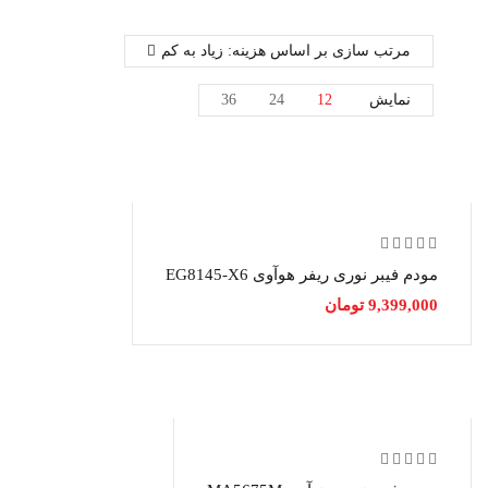
مرتب سازی بر اساس هزینه: زیاد به کم
+
برند ها
نمایش
12
24
36
مودم فیبر نوری ریفر هوآوی EG8145-X6
9,399,000
تومان